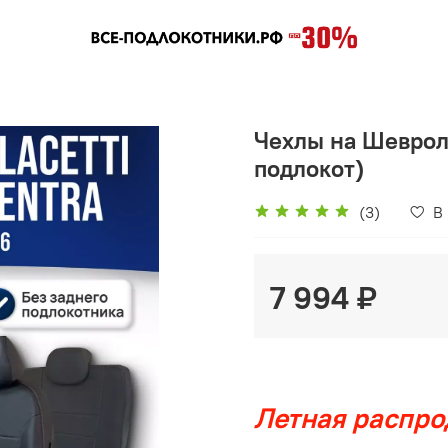
Чехлы на Шевроле
подлокот)
(3)
В
7 994 ₽
Летная распро